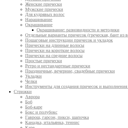
Женские прически
Мужские прически
Для кудрявых волос
Наращивание
Окрашивание
Окрашивание: разновидности и методики
Отдельные варианты причесок (греческая, бант из в
Пошаговые инструкции причесок и укладок
Прически на длинные волосы
Прически на короткие волосы
Прически на средние волосы
Простые прически
Ретро и нестандартные прически
Праздничные, вечерние, свадебные прически
Укладки
Челки
Инструменты для создания причесок и выполнения
Стрижки
Аврора
Боб
Боб-каре
Бокс и полубокс
Гаврош, гарсон, пикси, шапочка
Канадка, итальянка, теннис
Каре