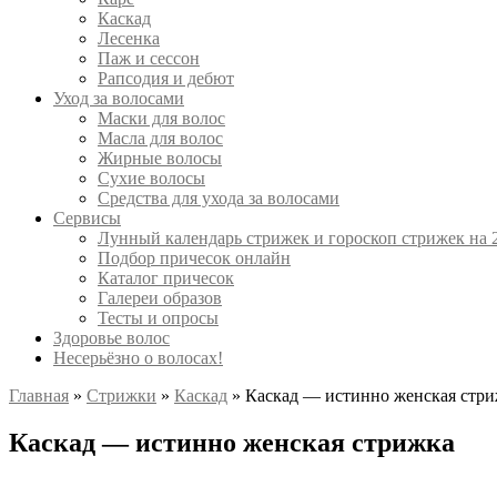
Каскад
Лесенка
Паж и сессон
Рапсодия и дебют
Уход за волосами
Маски для волос
Масла для волос
Жирные волосы
Сухие волосы
Средства для ухода за волосами
Сервисы
Лунный календарь стрижек и гороскоп стрижек на 
Подбор причесок онлайн
Каталог причесок
Галереи образов
Тесты и опросы
Здоровье волос
Несерьёзно о волосах!
Главная
»
Стрижки
»
Каскад
»
Каскад — истинно женская стр
Каскад — истинно женская стрижка