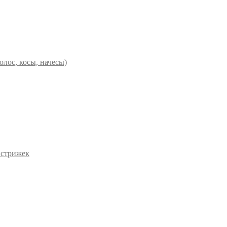
олос, косы, начесы)
 стрижек