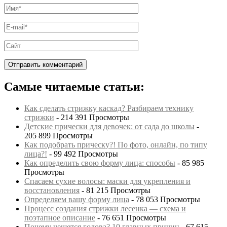
Самые читаемые статьи:
Как сделать стрижку каскад? Разбираем технику
стрижки
- 214 391 Просмотры
Детские прически для девочек: от сада до школы
-
205 899 Просмотры
Как подобрать прическу?! По фото, онлайн, по типу
лица?!
- 99 492 Просмотры
Как определить свою форму лица: способы
- 85 985
Просмотры
Спасаем сухие волосы: маски для укрепления и
восстановления
- 81 215 Просмотры
Определяем вашу форму лица
- 78 053 Просмотры
Процесс создания стрижки лесенка — схема и
поэтапное описание
- 76 651 Просмотры
Почему чешется голова? 10 главных причин
- 67 615