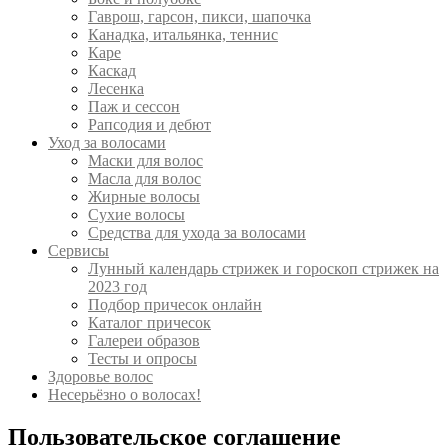
Гаврош, гарсон, пикси, шапочка
Канадка, итальянка, теннис
Каре
Каскад
Лесенка
Паж и сессон
Рапсодия и дебют
Уход за волосами
Маски для волос
Масла для волос
Жирные волосы
Сухие волосы
Средства для ухода за волосами
Сервисы
Лунный календарь стрижек и гороскоп стрижек на
2023 год
Подбор причесок онлайн
Каталог причесок
Галереи образов
Тесты и опросы
Здоровье волос
Несерьёзно о волосах!
Пользовательское соглашение