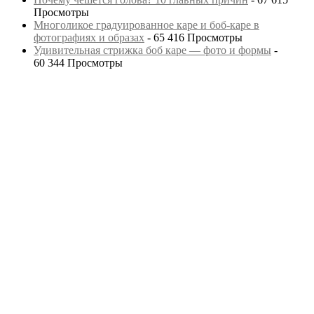
Просмотры
Многоликое градуированное каре и боб-каре в
фотографиях и образах
- 65 416 Просмотры
Удивительная стрижка боб каре — фото и формы
-
60 344 Просмотры