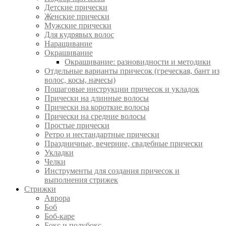
Детские прически
Женские прически
Мужские прически
Для кудрявых волос
Наращивание
Окрашивание
Окрашивание: разновидности и методики
Отдельные варианты причесок (греческая, бант из
волос, косы, начесы)
Пошаговые инструкции причесок и укладок
Прически на длинные волосы
Прически на короткие волосы
Прически на средние волосы
Простые прически
Ретро и нестандартные прически
Праздничные, вечерние, свадебные прически
Укладки
Челки
Инструменты для создания причесок и
выполнения стрижек
Стрижки
Аврора
Боб
Боб-каре
Бокс и полубокс