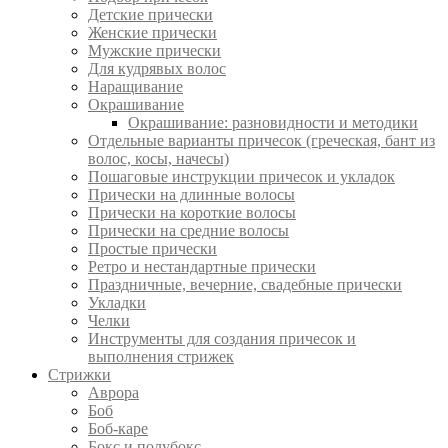
Детские прически
Женские прически
Мужские прически
Для кудрявых волос
Наращивание
Окрашивание
Окрашивание: разновидности и методики
Отдельные варианты причесок (греческая, бант из
волос, косы, начесы)
Пошаговые инструкции причесок и укладок
Прически на длинные волосы
Прически на короткие волосы
Прически на средние волосы
Простые прически
Ретро и нестандартные прически
Праздничные, вечерние, свадебные прически
Укладки
Челки
Инструменты для создания причесок и
выполнения стрижек
Стрижки
Аврора
Боб
Боб-каре
Бокс и полубокс