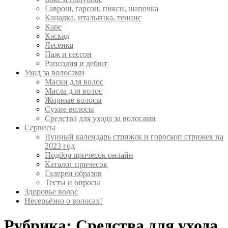
Гаврош, гарсон, пикси, шапочка
Канадка, итальянка, теннис
Каре
Каскад
Лесенка
Паж и сессон
Рапсодия и дебют
Уход за волосами
Маски для волос
Масла для волос
Жирные волосы
Сухие волосы
Средства для ухода за волосами
Сервисы
Лунный календарь стрижек и гороскоп стрижек на
2023 год
Подбор причесок онлайн
Каталог причесок
Галереи образов
Тесты и опросы
Здоровье волос
Несерьёзно о волосах!
Рубрика:
Средства для ухода