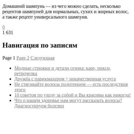
Домашний шампунь — из чего можно сделать, несколько
рецептов шампуней для нормальных, сухих и жирных волос,
а также рецепт универсального шампуня.
0
1 631
Навигация по записям
Page
1
Page
2
Следующая
Модные стрижки и детали сезона: каре, пикси,
ретрочелка
Дружба с парикмахером = некачественная услуга
Не стягивайте волосы полотенцем — есть последствия
этого
10 советов по уходу за собой и Вы красивы как никогда!
Что о нашем здоровье нам могут рассказать волосы?
Диагностируем болезни