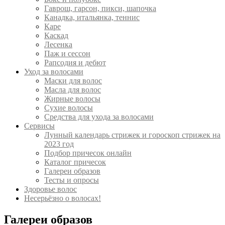
Гаврош, гарсон, пикси, шапочка
Канадка, итальянка, теннис
Каре
Каскад
Лесенка
Паж и сессон
Рапсодия и дебют
Уход за волосами
Маски для волос
Масла для волос
Жирные волосы
Сухие волосы
Средства для ухода за волосами
Сервисы
Лунный календарь стрижек и гороскоп стрижек на
2023 год
Подбор причесок онлайн
Каталог причесок
Галереи образов
Тесты и опросы
Здоровье волос
Несерьёзно о волосах!
Галереи образов