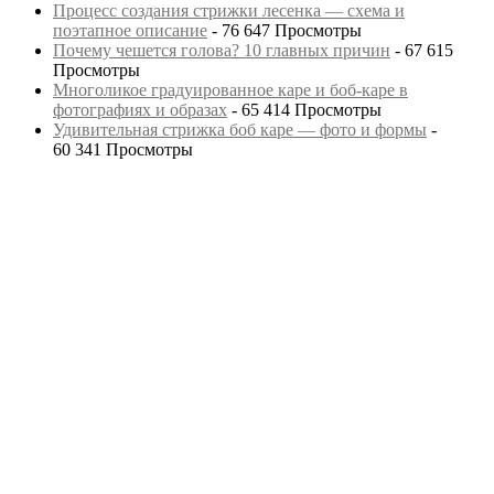
Процесс создания стрижки лесенка — схема и
поэтапное описание
- 76 647 Просмотры
Почему чешется голова? 10 главных причин
- 67 615
Просмотры
Многоликое градуированное каре и боб-каре в
фотографиях и образах
- 65 414 Просмотры
Удивительная стрижка боб каре — фото и формы
-
60 341 Просмотры