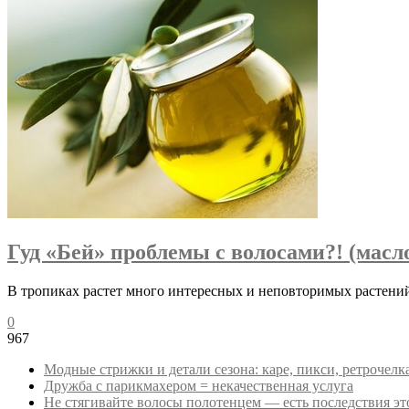
Гуд «Бей» проблемы с волосами?! (масло
В тропиках растет много интересных и неповторимых растений
0
967
Модные стрижки и детали сезона: каре, пикси, ретрочелк
Дружба с парикмахером = некачественная услуга
Не стягивайте волосы полотенцем — есть последствия эт