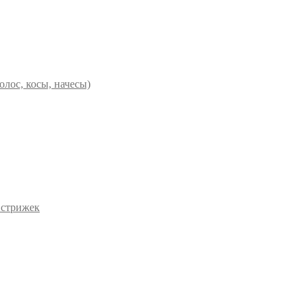
олос, косы, начесы)
 стрижек