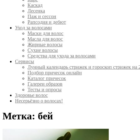
Каскад
Лесенка
Паж и сессон
Рапсодия и дебют
Уход за волосами
Маски для волос
Масла для волос
Жирные волосы
Сухие волосы
Средства для ухода за волосами
Сервисы
Лунный календарь стрижек и гороскоп стрижек на 
Подбор причесок онлайн
Каталог причесок
Галереи образов
Тесты и опросы
Здоровье волос
Несерьёзно о волосах!
Метка:
бей