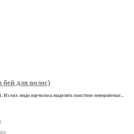
 бей для волос)
. Из них люди научились выделять поистине невероятные...
а
ого