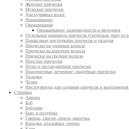
Женские прически
Мужские прически
Для кудрявых волос
Наращивание
Окрашивание
Окрашивание: разновидности и методики
Отдельные варианты причесок (греческая, бант из в
Пошаговые инструкции причесок и укладок
Прически на длинные волосы
Прически на короткие волосы
Прически на средние волосы
Простые прически
Ретро и нестандартные прически
Праздничные, вечерние, свадебные прически
Укладки
Челки
Инструменты для создания причесок и выполнения
Стрижки
Аврора
Боб
Боб-каре
Бокс и полубокс
Гаврош, гарсон, пикси, шапочка
Канадка, итальянка, теннис
Каре