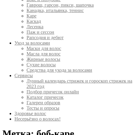
Гаврош, гарсон, пикси, шапочка
Канадка, итальянка, теннис
Каре
Каскад
Лесенка
Паж и сессон
Рапсодия и дебют
Уход за волосами
Маски для волос
Масла для волос
Жирные волосы
Сухие волосы
Средства для ухода за волосами
Сервисы
Лунный календарь стрижек и гороскоп стрижек на
2023 год
Подбор причесок онлайн
Каталог причесок
Галереи образов
Тесты и опросы
Здоровье волос
Несерьёзно о волосах!
Метка:
боб-каре