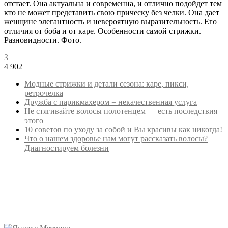
отстает. Она актуальна и современна, и отлично подойдет тем
кто не может представить свою прическу без челки. Она дает
женщине элегантность и невероятную выразительность. Его
отличия от боба и от каре. Особенности самой стрижки.
Разновидности. Фото.
3
4 902
Модные стрижки и детали сезона: каре, пикси,
ретрочелка
Дружба с парикмахером = некачественная услуга
Не стягивайте волосы полотенцем — есть последствия
этого
10 советов по уходу за собой и Вы красивы как никогда!
Что о нашем здоровье нам могут рассказать волосы?
Диагностируем болезни