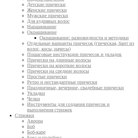
Детские прически
Женские прически
Мужские прически
Для кудрявых волос
Наращивание
Окрашивание
Окрашивание: разновидности и методики
Отдельные варианты причесок (греческая, бант из
волос, косы, начесы)
Пошаговые инструкции причесок и укладок
Прически на длинные волосы
Прически на короткие волосы
Прически на средние волосы
Простые прически
Ретро и нестандартные прически
Праздничные, вечерние, свадебные прически
Укладки
Челки
Инструменты для создания причесок и
выполнения стрижек
Стрижки
Аврора
Боб
Боб-каре
Бокс и полубокс