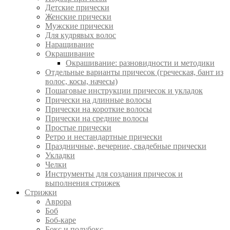
Детские прически
Женские прически
Мужские прически
Для кудрявых волос
Наращивание
Окрашивание
Окрашивание: разновидности и методики
Отдельные варианты причесок (греческая, бант из
волос, косы, начесы)
Пошаговые инструкции причесок и укладок
Прически на длинные волосы
Прически на короткие волосы
Прически на средние волосы
Простые прически
Ретро и нестандартные прически
Праздничные, вечерние, свадебные прически
Укладки
Челки
Инструменты для создания причесок и
выполнения стрижек
Стрижки
Аврора
Боб
Боб-каре
Бокс и полубокс