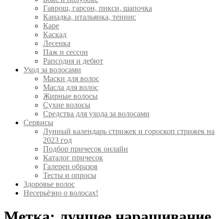
Гаврош, гарсон, пикси, шапочка
Канадка, итальянка, теннис
Каре
Каскад
Лесенка
Паж и сессон
Рапсодия и дебют
Уход за волосами
Маски для волос
Масла для волос
Жирные волосы
Сухие волосы
Средства для ухода за волосами
Сервисы
Лунный календарь стрижек и гороскоп стрижек на
2023 год
Подбор причесок онлайн
Каталог причесок
Галереи образов
Тесты и опросы
Здоровье волос
Несерьёзно о волосах!
Метка:
лучшее наращивание