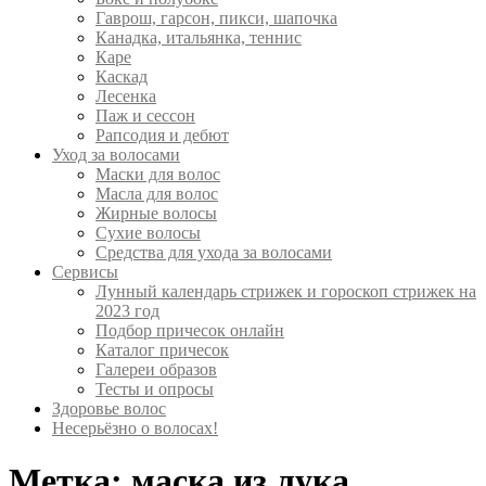
Гаврош, гарсон, пикси, шапочка
Канадка, итальянка, теннис
Каре
Каскад
Лесенка
Паж и сессон
Рапсодия и дебют
Уход за волосами
Маски для волос
Масла для волос
Жирные волосы
Сухие волосы
Средства для ухода за волосами
Сервисы
Лунный календарь стрижек и гороскоп стрижек на
2023 год
Подбор причесок онлайн
Каталог причесок
Галереи образов
Тесты и опросы
Здоровье волос
Несерьёзно о волосах!
Метка:
маска из лука