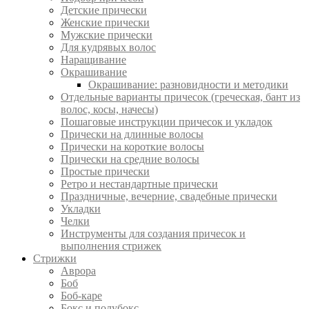
Детские прически
Женские прически
Мужские прически
Для кудрявых волос
Наращивание
Окрашивание
Окрашивание: разновидности и методики
Отдельные варианты причесок (греческая, бант из
волос, косы, начесы)
Пошаговые инструкции причесок и укладок
Прически на длинные волосы
Прически на короткие волосы
Прически на средние волосы
Простые прически
Ретро и нестандартные прически
Праздничные, вечерние, свадебные прически
Укладки
Челки
Инструменты для создания причесок и
выполнения стрижек
Стрижки
Аврора
Боб
Боб-каре
Бокс и полубокс