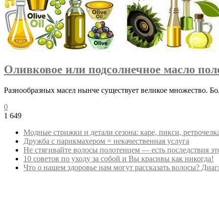
Оливковое или подсолнечное масло поле
Разнообразных масел нынче существует великое множество. Боль
0
1 649
Модные стрижки и детали сезона: каре, пикси, ретрочелк
Дружба с парикмахером = некачественная услуга
Не стягивайте волосы полотенцем — есть последствия эт
10 советов по уходу за собой и Вы красивы как никогда!
Что о нашем здоровье нам могут рассказать волосы? Диа