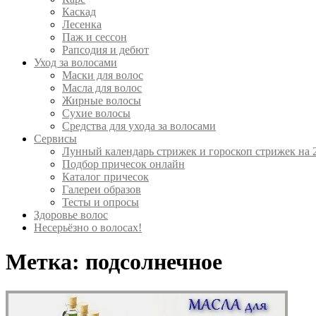
Каскад
Лесенка
Паж и сессон
Рапсодия и дебют
Уход за волосами
Маски для волос
Масла для волос
Жирные волосы
Сухие волосы
Средства для ухода за волосами
Сервисы
Лунный календарь стрижек и гороскоп стрижек на 
Подбор причесок онлайн
Каталог причесок
Галереи образов
Тесты и опросы
Здоровье волос
Несерьёзно о волосах!
Метка:
подсолнечное