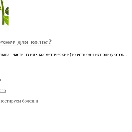
знее для волос?
шая часть из них косметические (то есть они используются...
а
ого
гностируем болезни