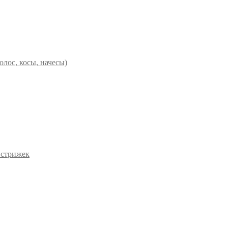
олос, косы, начесы)
 стрижек