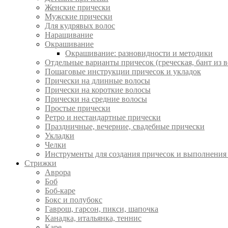
Женские прически
Мужские прически
Для кудрявых волос
Наращивание
Окрашивание
Окрашивание: разновидности и методики
Отдельные варианты причесок (греческая, бант из в
Пошаговые инструкции причесок и укладок
Прически на длинные волосы
Прически на короткие волосы
Прически на средние волосы
Простые прически
Ретро и нестандартные прически
Праздничные, вечерние, свадебные прически
Укладки
Челки
Инструменты для создания причесок и выполнения
Стрижки
Аврора
Боб
Боб-каре
Бокс и полубокс
Гаврош, гарсон, пикси, шапочка
Канадка, итальянка, теннис
Каре