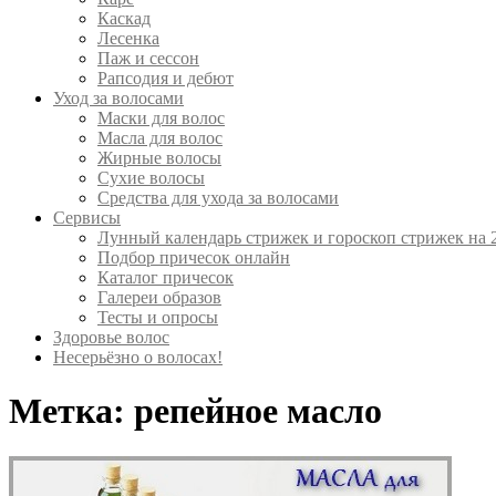
Каскад
Лесенка
Паж и сессон
Рапсодия и дебют
Уход за волосами
Маски для волос
Масла для волос
Жирные волосы
Сухие волосы
Средства для ухода за волосами
Сервисы
Лунный календарь стрижек и гороскоп стрижек на 
Подбор причесок онлайн
Каталог причесок
Галереи образов
Тесты и опросы
Здоровье волос
Несерьёзно о волосах!
Метка:
репейное масло