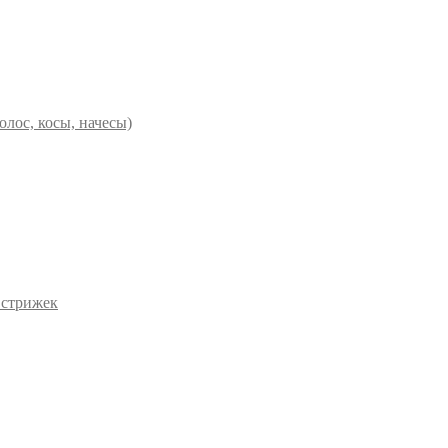
олос, косы, начесы)
 стрижек