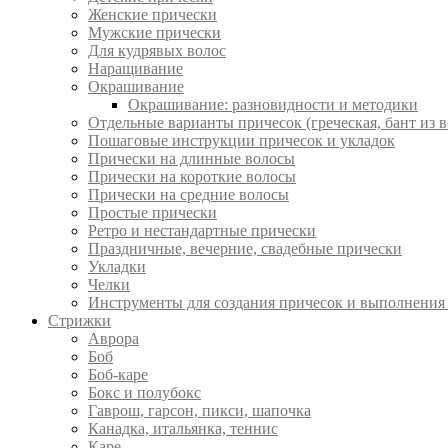
Женские прически
Мужские прически
Для кудрявых волос
Наращивание
Окрашивание
Окрашивание: разновидности и методики
Отдельные варианты причесок (греческая, бант из в
Пошаговые инструкции причесок и укладок
Прически на длинные волосы
Прически на короткие волосы
Прически на средние волосы
Простые прически
Ретро и нестандартные прически
Праздничные, вечерние, свадебные прически
Укладки
Челки
Инструменты для создания причесок и выполнения
Стрижки
Аврора
Боб
Боб-каре
Бокс и полубокс
Гаврош, гарсон, пикси, шапочка
Канадка, итальянка, теннис
Каре