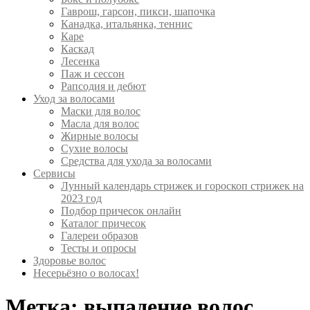
Гаврош, гарсон, пикси, шапочка
Канадка, итальянка, теннис
Каре
Каскад
Лесенка
Паж и сессон
Рапсодия и дебют
Уход за волосами
Маски для волос
Масла для волос
Жирные волосы
Сухие волосы
Средства для ухода за волосами
Сервисы
Лунный календарь стрижек и гороскоп стрижек на
2023 год
Подбор причесок онлайн
Каталог причесок
Галереи образов
Тесты и опросы
Здоровье волос
Несерьёзно о волосах!
Метка:
выпадение волос