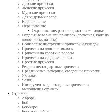
Детские прически
Женские прически
Мужские прически
Для кудрявых волос
Наращивание
Окрашивание
Окрашивание: разновидности и методики
Отдельные варианты причесок (греческая, бант из
волос, косы, начесы)
Пошаговые инструкции причесок и укладок
Прически на длинные волосы
Прически на короткие волосы
Прически на средние волосы
Простые прически
Ретро и нестандартные прически
Праздничные, вечерние, свадебные прически
Укладки
Челки
Инструменты для создания причесок и
выполнения стрижек
Стрижки
Аврора
Боб
Боб-каре
Бокс и полубокс