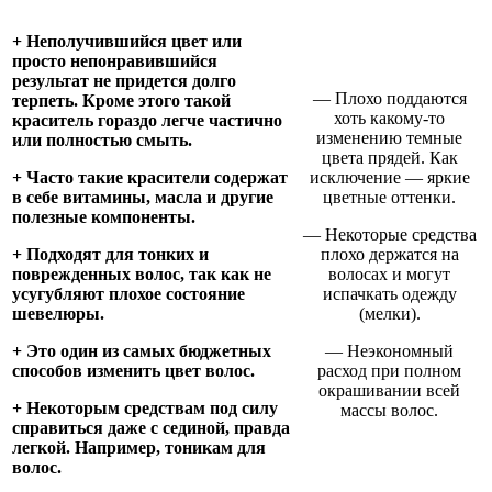
+ Неполучившийся цвет или
просто непонравившийся
результат не придется долго
— Плохо поддаются
терпеть. Кроме этого такой
хоть какому-то
краситель гораздо легче частично
изменению темные
или полностью смыть.
цвета прядей. Как
+ Часто такие красители содержат
исключение — яркие
в себе витамины, масла и другие
цветные оттенки.
полезные компоненты.
— Некоторые средства
+ Подходят для тонких и
плохо держатся на
поврежденных волос, так как не
волосах и могут
усугубляют плохое состояние
испачкать одежду
шевелюры.
(мелки).
+ Это один из самых бюджетных
— Неэкономный
способов изменить цвет волос.
расход при полном
окрашивании всей
+ Некоторым средствам под силу
массы волос.
справиться даже с сединой, правда
легкой. Например, тоникам для
волос.