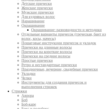
Детские прически
Женские прически
Мужские прически
Для кудрявых волос
Наращивание
Окрашивание
Окрашивание: разновидности и методики
Отдельные варианты причесок (греческая, бант из
волос, косы, начесы)
Пошаговые инструкции причесок и укладок
Прически на длинные волосы
Прически на короткие волосы
Прически на средние волосы
Простые прически
Ретро и нестандартные прически
Праздничные, вечерние, свадебные прически
Укладки
Челки
Инструменты для создания причесок и
выполнения стрижек
Стрижки
Аврора
Боб
Боб-каре
Бокс и полубокс