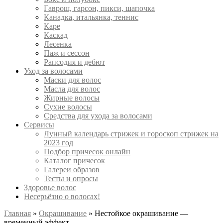
Гаврош, гарсон, пикси, шапочка
Канадка, итальянка, теннис
Каре
Каскад
Лесенка
Паж и сессон
Рапсодия и дебют
Уход за волосами
Маски для волос
Масла для волос
Жирные волосы
Сухие волосы
Средства для ухода за волосами
Сервисы
Лунный календарь стрижек и гороскоп стрижек на
2023 год
Подбор причесок онлайн
Каталог причесок
Галереи образов
Тесты и опросы
Здоровье волос
Несерьёзно о волосах!
Главная
»
Окрашивание
»
Нестойкое окрашивание —
временный эффект