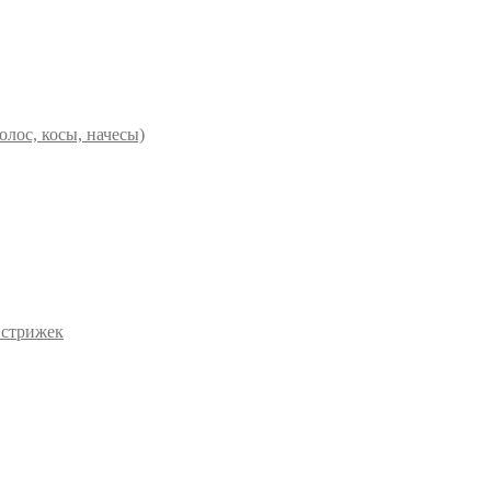
олос, косы, начесы)
 стрижек