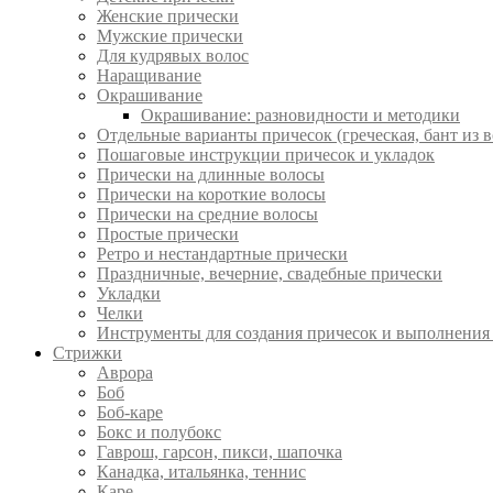
Женские прически
Мужские прически
Для кудрявых волос
Наращивание
Окрашивание
Окрашивание: разновидности и методики
Отдельные варианты причесок (греческая, бант из в
Пошаговые инструкции причесок и укладок
Прически на длинные волосы
Прически на короткие волосы
Прически на средние волосы
Простые прически
Ретро и нестандартные прически
Праздничные, вечерние, свадебные прически
Укладки
Челки
Инструменты для создания причесок и выполнения
Стрижки
Аврора
Боб
Боб-каре
Бокс и полубокс
Гаврош, гарсон, пикси, шапочка
Канадка, итальянка, теннис
Каре