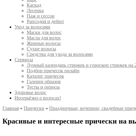
Каскад
Лесенка
Паж и сессон
Рапсодия и дебют
Уход за волосами
Маски для волос
Масла для волос
Жирные волосы
Сухие волосы
Средства для ухода за волосами
Сервисы
Лунный календарь стрижек и гороскоп стрижек на 
Подбор причесок онлайн
Каталог причесок
Галереи образов
Тесты и опросы
Здоровье волос
Несерьёзно о волосах!
Главная
»
Прически
»
Праздничные, вечерние, свадебные прич
Красивые и интересные прически на вы