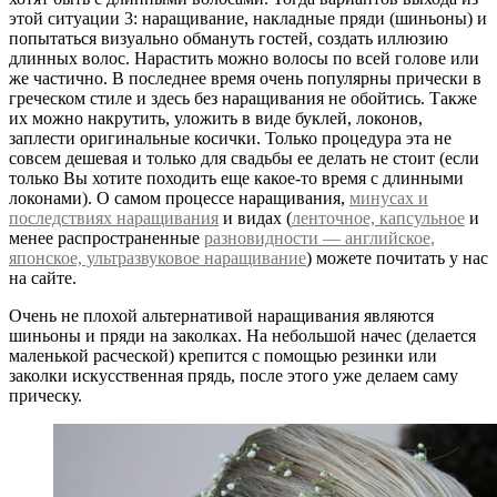
этой ситуации 3: наращивание, накладные пряди (шиньоны) и
попытаться визуально обмануть гостей, создать иллюзию
длинных волос. Нарастить можно волосы по всей голове или
же частично. В последнее время очень популярны прически в
греческом стиле и здесь без наращивания не обойтись. Также
их можно накрутить, уложить в виде буклей, локонов,
заплести оригинальные косички. Только процедура эта не
совсем дешевая и только для свадьбы ее делать не стоит (если
только Вы хотите походить еще какое-то время с длинными
локонами). О самом процессе наращивания,
минусах и
последствиях наращивания
и видах (
ленточное, капсульное
и
менее распространенные
разновидности — английское,
японское, ультразвуковое наращивание
) можете почитать у нас
на сайте.
Очень не плохой альтернативой наращивания являются
шиньоны и пряди на заколках. На небольшой начес (делается
маленькой расческой) крепится с помощью резинки или
заколки искусственная прядь, после этого уже делаем саму
прическу.