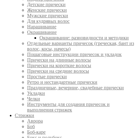
Детские прически
Женские прически
Мужские прически
Для кудрявых волос
Наращивание
Окрашивание
Окрашивание: разновидности и методики
Отдельные варианты причесок (греческая, бант из
волос, косы, начесы)
Пошаговые инструкции причесок и укладок
Прически на длинные волосы
Прически на короткие волосы
Прически на средние волосы
Простые прически
Ретро и нестандартные прически
Праздничные, вечерние, свадебные прически
Укладки
Челки
Инструменты для создания причесок и
выполнения стрижек
Стрижки
Аврора
Боб
Боб-каре
Бокс и полубокс