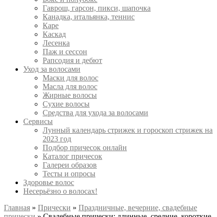
Гаврош, гарсон, пикси, шапочка
Канадка, итальянка, теннис
Каре
Каскад
Лесенка
Паж и сессон
Рапсодия и дебют
Уход за волосами
Маски для волос
Масла для волос
Жирные волосы
Сухие волосы
Средства для ухода за волосами
Сервисы
Лунный календарь стрижек и гороскоп стрижек на
2023 год
Подбор причесок онлайн
Каталог причесок
Галереи образов
Тесты и опросы
Здоровье волос
Несерьёзно о волосах!
Главная
»
Прически
»
Праздничные, вечерние, свадебные
прически
»
Свадебные прически: длинные, средние, короткие