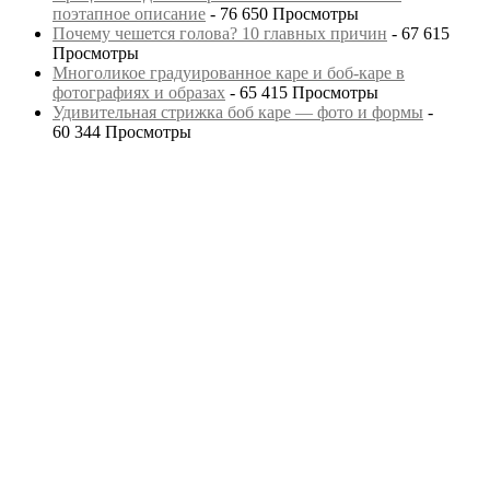
поэтапное описание
- 76 650 Просмотры
Почему чешется голова? 10 главных причин
- 67 615
Просмотры
Многоликое градуированное каре и боб-каре в
фотографиях и образах
- 65 415 Просмотры
Удивительная стрижка боб каре — фото и формы
-
60 344 Просмотры