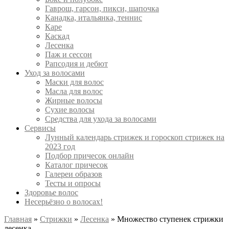
Гаврош, гарсон, пикси, шапочка
Канадка, итальянка, теннис
Каре
Каскад
Лесенка
Паж и сессон
Рапсодия и дебют
Уход за волосами
Маски для волос
Масла для волос
Жирные волосы
Сухие волосы
Средства для ухода за волосами
Сервисы
Лунный календарь стрижек и гороскоп стрижек на
2023 год
Подбор причесок онлайн
Каталог причесок
Галереи образов
Тесты и опросы
Здоровье волос
Несерьёзно о волосах!
Главная
»
Стрижки
»
Лесенка
»
Множество ступенек стрижки
лесенка