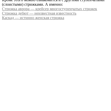
(слоистыми) стрижками. А именно:
Стрижка аврора — крейсер многоступенчатых стрижек
Стрижка дебют — неизвестная известность
Каскад — истинно женская стрижка