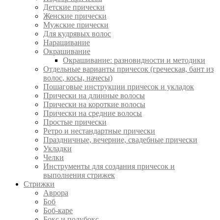
Детские прически
Женские прически
Мужские прически
Для кудрявых волос
Наращивание
Окрашивание
Окрашивание: разновидности и методики
Отдельные варианты причесок (греческая, бант из
волос, косы, начесы)
Пошаговые инструкции причесок и укладок
Прически на длинные волосы
Прически на короткие волосы
Прически на средние волосы
Простые прически
Ретро и нестандартные прически
Праздничные, вечерние, свадебные прически
Укладки
Челки
Инструменты для создания причесок и
выполнения стрижек
Стрижки
Аврора
Боб
Боб-каре
Бокс и полубокс