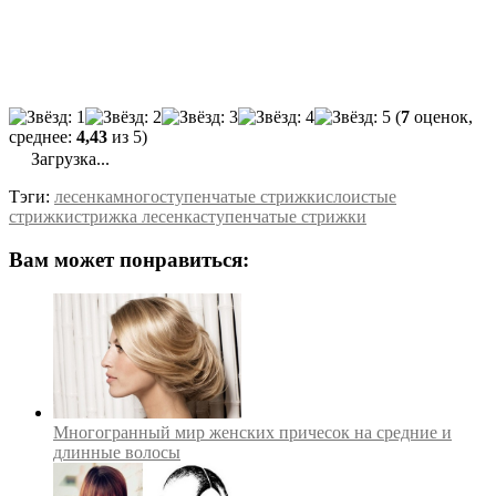
(
7
оценок,
среднее:
4,43
из 5)
Загрузка...
Тэги:
лесенка
многоступенчатые стрижки
слоистые
стрижки
стрижка лесенка
ступенчатые стрижки
Вам может понравиться:
Многогранный мир женских причесок на средние и
длинные волосы