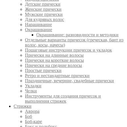
Детские прически
Женские прически
Мужские прически
Для кудрявых волос
Наращивание
Окрашивание
Окрашивание: разновидности и методики
Отдельные варианты причесок (греческая, бант из
волос, косы, начесы)
Пошаговые инструкции причесок и укладок
Прически на длинные волосы
Прически на короткие волосы
Прически на средние волосы
Простые прически
Ретро и нестандартные прически
Праздничные, вечерние, свадебные прически
Укладки
Челки
Инструменты для создания причесок и
выполнения стрижек
Стрижки
Аврора
Боб
Боб-каре
Бокс и полубокс