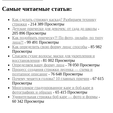
Самые читаемые статьи:
Как сделать стрижку каскад? Разбираем технику
стрижки
- 214 389 Просмотры
Детские прически для девочек: от сада до школы
-
205 896 Просмотры
Как подобрать прическу?! По фото, онлайн, по типу
лица?!
- 99 491 Просмотры
Как определить свою форму лица: способы
- 85 982
Просмотры
Спасаем сухие волосы: маски для укрепления и
восстановления
- 81 002 Просмотры
Определяем вашу форму лица
- 78 050 Просмотры
Процесс создания стрижки лесенка — схема и
поэтапное описание
- 76 648 Просмотры
Почему чешется голова? 10 главных причин
- 67 615
Просмотры
Многоликое градуированное каре и боб-каре в
фотографиях и образах
- 65 415 Просмотры
Удивительная стрижка боб каре — фото и формы
-
60 342 Просмотры