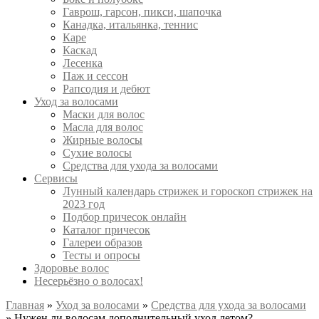
Гаврош, гарсон, пикси, шапочка
Канадка, итальянка, теннис
Каре
Каскад
Лесенка
Паж и сессон
Рапсодия и дебют
Уход за волосами
Маски для волос
Масла для волос
Жирные волосы
Сухие волосы
Средства для ухода за волосами
Сервисы
Лунный календарь стрижек и гороскоп стрижек на
2023 год
Подбор причесок онлайн
Каталог причесок
Галереи образов
Тесты и опросы
Здоровье волос
Несерьёзно о волосах!
Главная
»
Уход за волосами
»
Средства для ухода за волосами
»
Нужен ли волосам дополнительный уход летом?