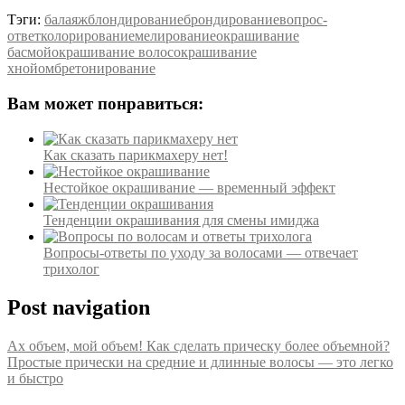
Тэги:
балаяж
блондирование
брондирование
вопрос-
ответ
колорирование
мелирование
окрашивание
басмой
окрашивание волос
окрашивание
хной
омбре
тонирование
Вам может понравиться:
Как сказать парикмахеру нет!
Нестойкое окрашивание — временный эффект
Тенденции окрашивания для смены имиджа
Вопросы-ответы по уходу за волосами — отвечает
трихолог
Post navigation
Ах объем, мой объем! Как сделать прическу более объемной?
Простые прически на средние и длинные волосы — это легко
и быстро