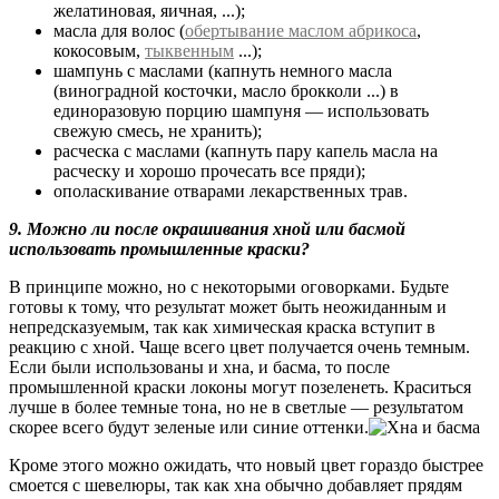
желатиновая, яичная, ...);
масла для волос (
обертывание маслом абрикоса
,
кокосовым,
тыквенным
...);
шампунь с маслами (капнуть немного масла
(виноградной косточки, масло брокколи ...) в
единоразовую порцию шампуня — использовать
свежую смесь, не хранить);
расческа с маслами (капнуть пару капель масла на
расческу и хорошо прочесать все пряди);
ополаскивание отварами лекарственных трав.
9. Можно ли после окрашивания хной или басмой
использовать промышленные краски?
В принципе можно, но с некоторыми оговорками. Будьте
готовы к тому, что результат может быть неожиданным и
непредсказуемым, так как химическая краска вступит в
реакцию с хной. Чаще всего цвет получается очень темным.
Если были использованы и хна, и басма, то после
промышленной краски локоны могут позеленеть. Краситься
лучше в более темные тона, но не в светлые — результатом
скорее всего будут зеленые или синие оттенки.
Кроме этого можно ожидать, что новый цвет гораздо быстрее
смоется с шевелюры, так как хна обычно добавляет прядям