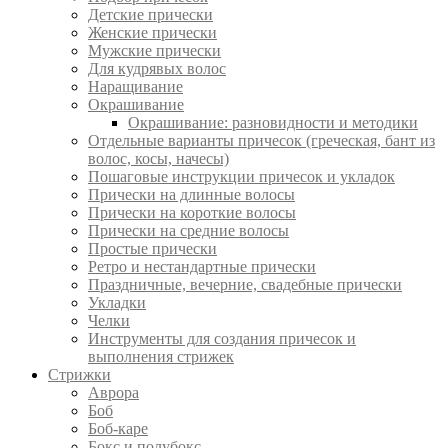
Детские прически
Женские прически
Мужские прически
Для кудрявых волос
Наращивание
Окрашивание
Окрашивание: разновидности и методики
Отдельные варианты причесок (греческая, бант из
волос, косы, начесы)
Пошаговые инструкции причесок и укладок
Прически на длинные волосы
Прически на короткие волосы
Прически на средние волосы
Простые прически
Ретро и нестандартные прически
Праздничные, вечерние, свадебные прически
Укладки
Челки
Инструменты для создания причесок и
выполнения стрижек
Стрижки
Аврора
Боб
Боб-каре
Бокс и полубокс