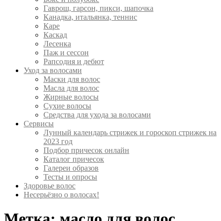
Гаврош, гарсон, пикси, шапочка
Канадка, итальянка, теннис
Каре
Каскад
Лесенка
Паж и сессон
Рапсодия и дебют
Уход за волосами
Маски для волос
Масла для волос
Жирные волосы
Сухие волосы
Средства для ухода за волосами
Сервисы
Лунный календарь стрижек и гороскоп стрижек на
2023 год
Подбор причесок онлайн
Каталог причесок
Галереи образов
Тесты и опросы
Здоровье волос
Несерьёзно о волосах!
Метка:
масло для волос